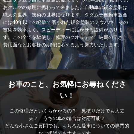
おクルマの修理に携わって来ました。自動車の鈑金塗装は
職人の世界、技術の世界になります。タダムラ自動車鈑金
には40年以上の経験で磨かれた鈑金塗装のノウハウ、その
技術を効率よく、スピーディーに活かせる設備がありま
す。この全てを駆使し、修理のクオリティ、納期の早さ、
費用面などお客様の期待に応えるよう努力いたします。
お車のこと、
お気軽にお尋ねくださ
い！
この修理だといくらかかるの？ 見積りだけでも大丈
夫？ うちの車の場合は対応可能？
どんな小さなご質問でも、もちろん愛車についての専門的
なご相談でも大丈夫です。