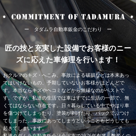
ー タダムラ自動車鈑金のこだわり ー
匠の技と充実した設備でお客様のニー
ズに応えた車修理を行います！
おクルマのキズ・へこみ、事故による破損などは本来あっ
てはいけないもの、予期していないお客様がほとんどで
す。本当ならキズやヘコミなどから無縁なのがベストで
す。ですが、私達の生活では車はすでに生活の一部で、無
くてはならない存在です。日々暮らしている中でやはり車
を傷つけてしまったり、塗装が剥げたり、バックでぶつけ
てしまった、事故にあってしまうということもどうしても
起きてしまいます。
私達タダムラ自動車鈑金は金沢市で1976年創業、数多くの