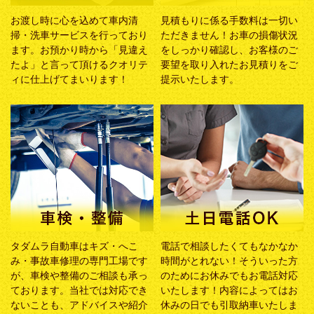
お渡し時に心を込めて車内清
見積もりに係る手数料は一切い
掃・洗車サービスを行っており
ただきません！お車の損傷状況
ます。お預かり時から「見違え
をしっかり確認し、お客様のご
たよ」と言って頂けるクオリテ
要望を取り入れたお見積りをご
ィに仕上げてまいります！
提示いたします。
タダムラ自動車はキズ・へこ
電話で相談したくてもなかなか
み・事故車修理の専門工場です
時間がとれない！そういった方
が、車検や整備のご相談も承っ
のためにお休みでもお電話対応
ております。当社では対応でき
いたします！内容によってはお
ないことも、アドバイスや紹介
休みの日でも引取納車いたしま