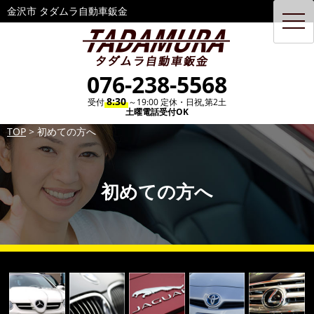
金沢市 タダムラ自動車鈑金
toggl
navig
076-238-5568
8:30
受付
～19:00 定休・日祝,第2土
土曜電話受付OK
TOP
>
初めての方へ
初めての方へ