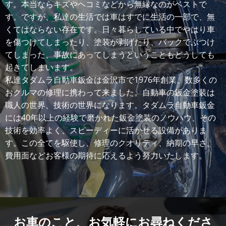
す。本当ならキズやヘコミなどから無縁なのがベストで
す。ですが、私達の生活では車はすでに生活の一部で、無
くてはならない存在です。日々暮らしている中でやはり車
を傷つけてしまったり、塗装が剥げたり、バックでぶつけ
てしまった、事故にあってしまうということもどうしても
起きてしまいます。
私達タダムラ自動車鈑金は金沢市で1976年創業、数多くの
おクルマの修理に携わって来ました。自動車の鈑金塗装は
職人の世界、技術の世界になります。タダムラ自動車鈑金
には40年以上の経験で磨かれた鈑金塗装のノウハウ、その
技術を効率よく、スピーディーに活かせる設備がありま
す。この全てを駆使し、修理のクオリティ、納期の早さ、
費用面などお客様の期待に応えるよう努力いたします。
お車のこと、
お気軽にお尋ねくださ