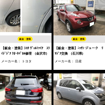
鈑金・塗装
鈑金・塗装
【鈑金・塗装】ﾄﾖﾀ ｳﾞｪﾙﾌｧｲｱ ｽﾗ
【鈑金・塗装】ﾆｯｻﾝ ジューク ﾘ
ｲﾄﾞﾄﾞｱ ｸｵｰﾀﾊﾟﾈﾙ修理 (金沢市)
ﾔﾄﾞｱ交換 (石川県)
メーカー名：
トヨタ
メーカー名：
日産