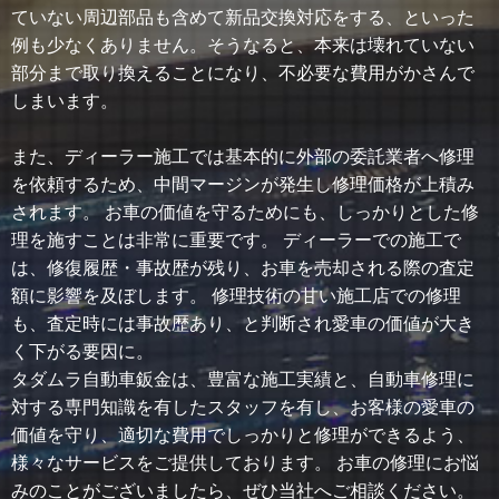
ていない周辺部品も含めて新品交換対応をする、といった
例も少なくありません。そうなると、本来は壊れていない
部分まで取り換えることになり、不必要な費用がかさんで
しまいます。
また、ディーラー施工では基本的に外部の委託業者へ修理
を依頼するため、中間マージンが発生し修理価格が上積み
されます。 お車の価値を守るためにも、しっかりとした修
理を施すことは非常に重要です。 ディーラーでの施工で
は、修復履歴・事故歴が残り、お車を売却される際の査定
額に影響を及ぼします。 修理技術の甘い施工店での修理
も、査定時には事故歴あり、と判断され愛車の価値が大き
く下がる要因に。
タダムラ自動車鈑金は、豊富な施工実績と、自動車修理に
対する専門知識を有したスタッフを有し、お客様の愛車の
価値を守り、適切な費用でしっかりと修理ができるよう、
様々なサービスをご提供しております。 お車の修理にお悩
みのことがございましたら、ぜひ当社へご相談ください。