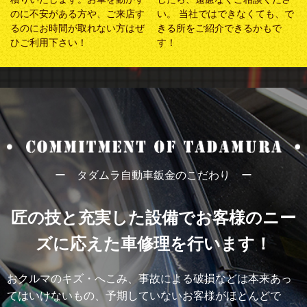
のに不安がある方や、ご来店す
い。 当社ではできなくても、で
るのにお時間が取れない方はぜ
きる所をご紹介できるかもで
ひご利用下さい！
す！
ー タダムラ自動車鈑金のこだわり ー
匠の技と充実した設備でお客様のニー
ズに応えた車修理を行います！
おクルマのキズ・へこみ、事故による破損などは本来あっ
てはいけないもの、予期していないお客様がほとんどで