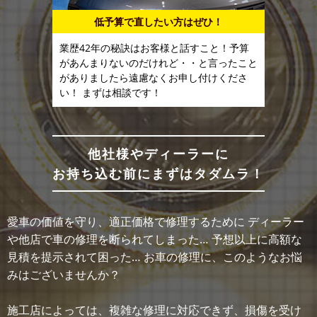
低予算で直したい方はぜひ！
業歴42年の秘訣はお客様と話すこと！予算
があんまりないのだけれど・・と言ったこと
がありましたら遠慮なくお申し付けくださ
い！ まずは相談です！
他社様やディーラーに
お持ち込む前にまずはタダムラ！
愛車の価値を守り、適正価格で修理するために ディーラー
や他店で車の修理を断られてしまった… 予想以上に高額な
見積を提示されて困った… お車の修理に、このようなお悩
みはございませんか？
施工店によっては、複雑な修理に対応できず、損傷を受け