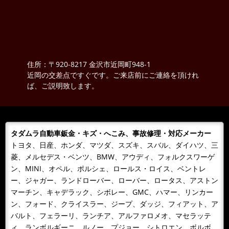
住所：〒920-8217 金沢市近岡町948-1
近岡の交差点ですぐです。ご来店前にご連絡を頂けれ
ば、ご説明致します。
タダムラ自動車鈑金・キズ・へこみ、事故修理・対応メーカー
トヨタ、日産、ホンダ、マツダ、スズキ、スバル、ダイハツ、三
菱、メルセデス・ベンツ、BMW、アウディ、フォルクスワーゲ
ン、MINI、オペル、ポルシェ、ロールス・ロイス、ベントレ
ー、ジャガー、ランドローバー、ローバー、ロータス、アストン
マーチン、キャデラック、シボレー、GMC、ハマー、リンカー
ン、フォード、クライスラー、ジープ、ダッジ、フィアット、ア
バルト、フェラーリ、ランチア、アルファロメオ、マセラッテ
ィ、ランボルギーニ、ルノー、プジョー、シトロエン、ボルボ、