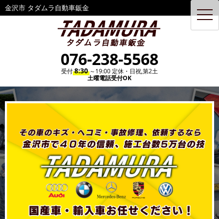
金沢市 タダムラ自動車鈑金
toggl
navig
076-238-5568
8:30
受付
～19:00 定休・日祝,第2土
土曜電話受付OK